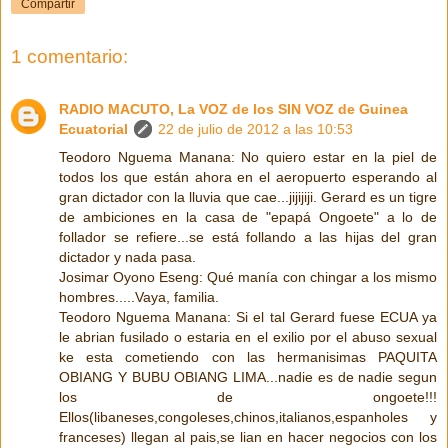
Compartir
1 comentario:
RADIO MACUTO, La VOZ de los SIN VOZ de Guinea
Ecuatorial
22 de julio de 2012 a las 10:53
Teodoro Nguema Manana: No quiero estar en la piel de
todos los que están ahora en el aeropuerto esperando al
gran dictador con la lluvia que cae...jijijiji. Gerard es un tigre
de ambiciones en la casa de "epapá Ongoete" a lo de
follador se refiere...se está follando a las hijas del gran
dictador y nada pasa.
Josimar Oyono Eseng: Qué manía con chingar a los mismo
hombres.....Vaya, familia.
Teodoro Nguema Manana: Si el tal Gerard fuese ECUA ya
le abrian fusilado o estaria en el exilio por el abuso sexual
ke esta cometiendo con las hermanisimas PAQUITA
OBIANG Y BUBU OBIANG LIMA...nadie es de nadie segun
los de ongoete!!!
Ellos(libaneses,congoleses,chinos,italianos,espanholes y
franceses) llegan al pais,se lian en hacer negocios con los